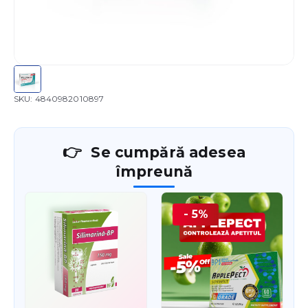
SKU:
4840982010897
Se cumpără adesea
împreună
- 5%