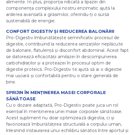
alimente. În plus, proporția ridicată a lipazei din
componența complexului nostru enzimatic ajută la
arderea avansată a grăsimilor, oferindu-ți o sursă
sustenabilă de energie.
CONFORT DIGESTIV ȘI REDUCEREA BALONĂRII
Pro-Digestiv îmbunătățește semnificativ procesul de
digestie, contribuind la reducerea senzațiilor neplăcute
de balonare, flatulență și disconfort abdominal. Acest fapt
se datorează eficacității amilazei în descompunerea
carbohidraților și a proteazei în procesul optim de
digestie proteică. Pro-Digestiv te ajută să ai o digestie
mai ușoară și confortabilă pentru o stare generală de
bine.
SPRIJIN ÎN MENȚINEREA MASEI CORPORALE
SĂNĂTOASE
Cu o dozare adaptată, Pro-Digestiv poate juca un rol
esențial în menținerea unei mase corporale sănătoase.
Acest supliment nu doar optimizează digestia, ci și
favorizează îmbunătățirea structurală a corpului uman,
înlesnind instaurarea unui echilibru sănătos între aportul și