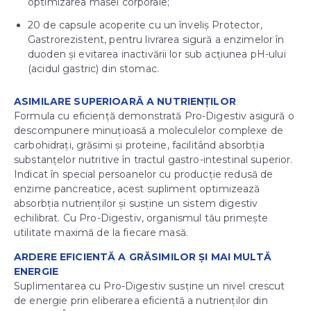
optimizarea masei corporale;
20 de capsule acoperite cu un înveliș Protector,
Gastrorezistent, pentru livrarea sigură a enzimelor în
duoden și evitarea inactivării lor sub acțiunea pH-ului
(acidul gastric) din stomac.
ASIMILARE SUPERIOARĂ A NUTRIENȚILOR
Formula cu eficiență demonstrată Pro-Digestiv asigură o
descompunere minuțioasă a moleculelor complexe de
carbohidrați, grăsimi și proteine, facilitând absorbția
substanțelor nutritive în tractul gastro-intestinal superior.
Indicat în special persoanelor cu producție redusă de
enzime pancreatice, acest supliment optimizează
absorbția nutrienților și susține un sistem digestiv
echilibrat. Cu Pro-Digestiv, organismul tău primește
utilitate maximă de la fiecare masă.
ARDERE EFICIENTĂ A GRĂSIMILOR ȘI MAI MULTĂ
ENERGIE
Suplimentarea cu Pro-Digestiv susține un nivel crescut
de energie prin eliberarea eficientă a nutrienților din