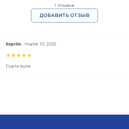
Evaluat la
5.00
din
1 отзывов
5
ДОБАВИТЬ ОТЗЫВ
lioprim
- martie 10, 2025
Evaluat la
5
din 5
Foarte bune