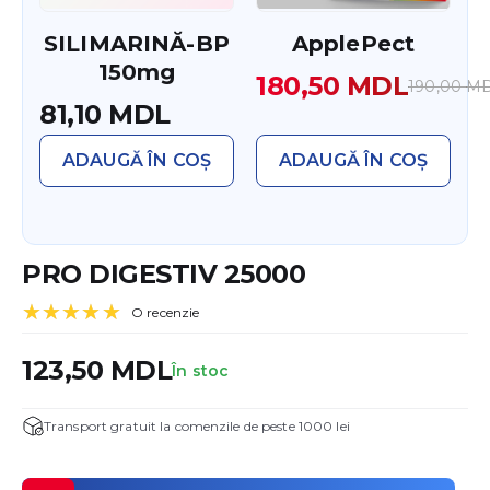
SILIMARINĂ-BP
ApplePect
150mg
180,50
MDL
190,00
M
Prețul
Prețul
81,10
MDL
inițial
curent
a
este:
ADAUGĂ ÎN COȘ
ADAUGĂ ÎN COȘ
fost:
180,50 MDL.
190,00 MDL.
PRO DIGESTIV 25000
O recenzie
Evaluat la
5.00
din 5 pe
123,50
MDL
baza unei
În stoc
singure
evaluări
Transport gratuit la comenzile de peste 1000 lei