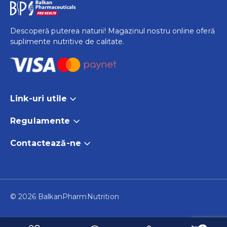
Descoperă puterea naturii! Magazinul nostru online oferă
suplimente nutritive de calitate.
Link-uri utile
Acasă
Regulamente
Produse
Termeni și Condiții
Contactează-ne
Promo
Politica de Retur
Despre noi
Blog și Noutăți
Politica de Cookies
S.C. Balkan Pharmaceuticals S.R.L.
© 2026 BalkanPharmNutrition
Republica Moldova
Contact
Industriala St 7/A, Sîngera 2091