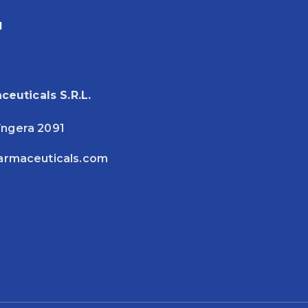
и
ceuticals S.R.L.
Sîngera 2091
armaceuticals.com