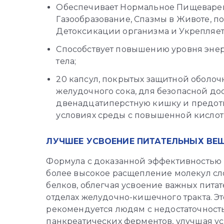
Обеспечивает Нормальное Пищеварен
Газообразование, Спазмы в Животе, 
Детоксикации организма и Укрепляе
Способствует повышению уровня эне
тела;
20 капсул, покрытых защитной оболоч
желудочного сока, для безопасной до
двенадцатиперстную кишку и предот
условиях среды с повышенной кислот
ЛУЧШЕЕ УСВОЕНИЕ ПИТАТЕЛЬНЫХ ВЕ
Формула с доказанной эффективностью P
более высокое расщепление молекул сл
белков, облегчая усвоение важных пита
отделах желудочно-кишечного тракта. Эт
рекомендуется людям с недостаточнос
панкреатических ферментов, улучшая ус