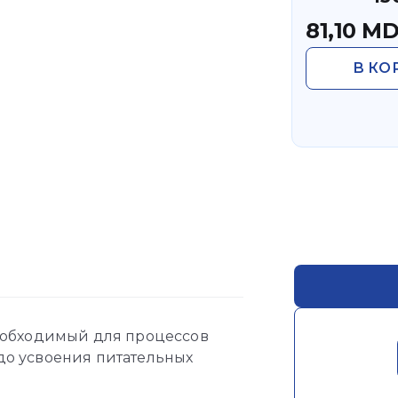
81,10
MD
В КО
еобходимый для процессов
до усвоения питательных