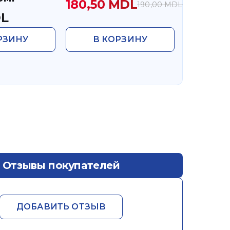
180,50
MDL
190,00
MDL
Первоначальная
Текущая
L
цена
цена:
составляла
180,50 MDL.
РЗИНУ
В КОРЗИНУ
190,00 MDL.
Отзывы покупателей
ДОБАВИТЬ ОТЗЫВ