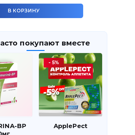
В КОРЗИНУ
асто покупают вместе
- 5%
RINA-BP
ApplePect
0мг