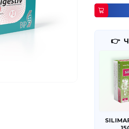
Ч
SILIMA
15