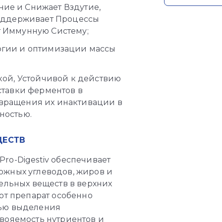
ие и Снижает Вздутие,
поддерживает Процессы
т Иммунную Систему;
ргии и оптимизации массы
кой, Устойчивой к действию
ставки ферментов в
вращения их инактивации в
ностью.
ЩЕСТВ
ro-Digestiv обеспечивает
ожных углеводов, жиров и
тельных веществ в верхних
от препарат особенно
тью выделения
вояемость нутриентов и