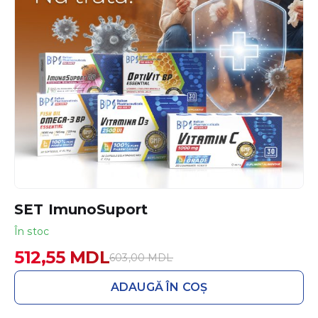
SET ImunoSuport
În stoc
512,55
MDL
603,00
MDL
Prețul
Prețul
inițial
curent
ADAUGĂ ÎN COȘ
a
este:
fost:
512,55 MDL.