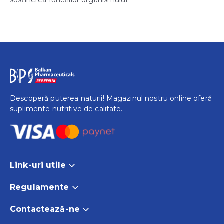
susținerea funcțiilor organismului.
Descoperă puterea naturii! Magazinul nostru online oferă
suplimente nutritive de calitate.
Link-uri utile
Acasă
Regulamente
Produse
Termeni și Condiții
Contactează-ne