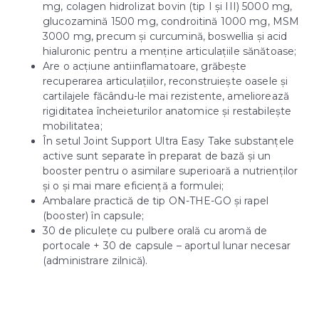
mg, colagen hidrolizat bovin (tip I și III) 5000 mg,
glucozamină 1500 mg, condroitină 1000 mg, MSM
3000 mg, precum și curcumină, boswellia și acid
hialuronic pentru a menține articulațiile sănătoase;
Are o acțiune antiinflamatoare, grăbește
recuperarea articulațiilor, reconstruiește oasele și
cartilajele făcându-le mai rezistente, ameliorează
rigiditatea încheieturilor anatomice și restabilește
mobilitatea;
În setul Joint Support Ultra Easy Take substanțele
active sunt separate în preparat de bază și un
booster pentru o asimilare superioară a nutrienților
și o și mai mare eficiență a formulei;
Ambalare practică de tip ON-THE-GO și rapel
(booster) în capsule;
30 de pliculețe cu pulbere orală cu aromă de
portocale + 30 de capsule – aportul lunar necesar
(administrare zilnică).