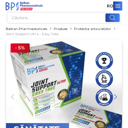
RO
Products
search
Balkan Pharmaceuticals
Produse
Protecția articulațiilor
Joint Support Ultra – Easy Take
- 5%