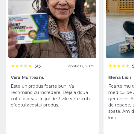
★
★
★
★
★
★
★
★
★
★
5/5
5
aprilie 13, 2025
Vera Munteanu
Elena Lisii
Este un produs foarte bun. Va
Foarte multu
recomand cu incredere. Deja a doua
medicul pe 
cutie o beau. In jur de 3 zile veti simti
genunchi. Si
efectul acestui produs.
de repede, a
spate. Am de
luni.