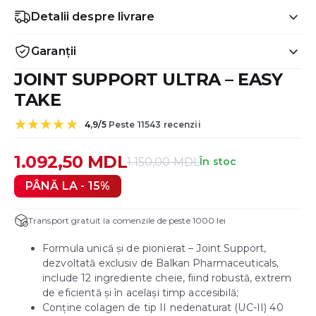
Detalii despre livrare
Garanții
JOINT SUPPORT ULTRA – EASY
TAKE
4,9/5
Peste 11543 recenzii
Evaluat la
3
5.00
din 5 pe
1.092,50
MDL
baza a
1.150,00
MDL
În stoc
Prețul
Prețul
evaluări de la
clienți
inițial
curent
PÂNĂ LA - 15%
a
este:
fost:
1.092,50 MDL.
Transport gratuit la comenzile de peste 1000 lei
1.150,00 MDL.
Formula unică și de pionierat – Joint Support,
dezvoltată exclusiv de Balkan Pharmaceuticals,
include 12 ingrediente cheie, fiind robustă, extrem
de eficientă și în același timp accesibilă;
Conține colagen de tip II nedenaturat (UC-II) 40