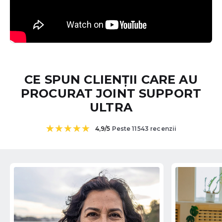
CE SPUN CLIENȚII CARE AU
PROCURAT JOINT SUPPORT
ULTRA
4,9/5
Peste 11543 recenzii
Evaluat la
3
5.00
din 5 pe
baza a
evaluări de la
clienți