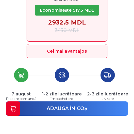
Economisește 517.5 MDL
2932.5 MDL
3450 MDL
Cel mai avantajos
7 august
1-2 zile lucrătoare
2-3 zile lucrătoare
Plasare comandă
Împachetare
Livrare
ADAUGĂ ÎN COȘ