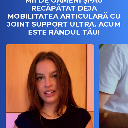
MII DE OAMENI ȘI-AU
RECĂPĂTAT DEJA
MOBILITATEA ARTICULARĂ CU
JOINT SUPPORT ULTRA. ACUM
ESTE RÂNDUL TĂU!