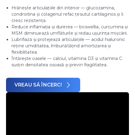
Hrănește articulațiile din interior — glucozamina,
condroitina și colagenul refac țesutul cartilaginos și îi
cresc rezistența.
Reduce inflamația și durerea — boswellia, curcumina și
MSM diminuează umflăturile și redau ușurința mișcării.
Lubrifiază și protejează articulațiile — acidul hialuronic
reține umiditatea, îmbunătățind amortizarea și
flexibilitatea.
Întărește oasele — calciul, vitamina D3 și vitamina C
susțin densitatea osoasă și previn fragilitatea.
VREAU SĂ ÎNCERC!