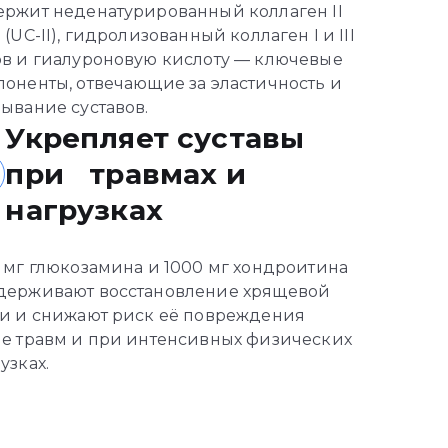
ержит неденатурированный коллаген II
 (UC-II), гидролизованный коллаген I и III
ов и гиалуроновую кислоту — ключевые
оненты, отвечающие за эластичность и
ывание суставов.
Укрепляет суставы
при травмах и
нагрузках
 мг глюкозамина и 1000 мг хондроитина
держивают восстановление хрящевой
ни и снижают риск её повреждения
ле травм и при интенсивных физических
узках.