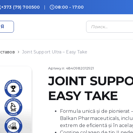
+373 (79) 700500
08:00 - 17:00
Поиск
ИЯ
товаров
уставов
Joint Support Ultra – Easy Take
Артикул:
4840982012921
JOINT SUPPO
EASY TAKE
Formula unică și de pionierat 
Balkan Pharmaceuticals, includ
extrem de eficientă și în acelaș
Conține colagen de tip II nede