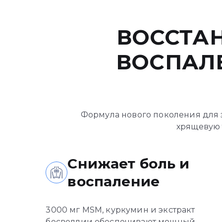
ВОССТАН
ВОСПАЛ
Формула нового поколения для з
хрящевую 
Снижает боль и
воспаление
3000 мг MSM, куркумин и экстракт
босвеллии обеспечивают мощный