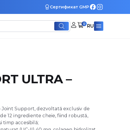
Сертификат GMP
0
RU
RT ULTRA –
– Joint Support, dezvoltată exclusiv de
e 12 ingrediente cheie, fiind robustă,
i timp accesibilă;
naturat (UC-II) 40 mg, colagen hidrolizat