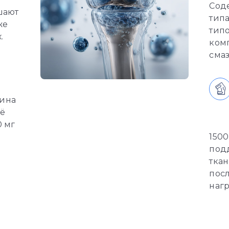
Сод
шают
типа
же
тип
.
комп
смаз
тина
её
0 мг
1500
под
тка
пос
нагр