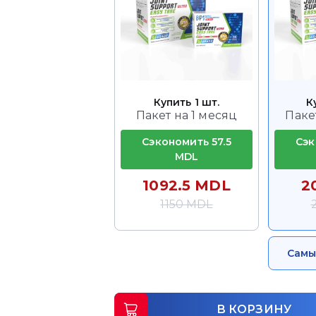
Купить 1 шт.
К
Пакет на 1 месяц
Паке
Сэкономить 57.5
Сэк
MDL
1092.5 MDL
2
1150 MDL
Самы
В КОРЗИНУ