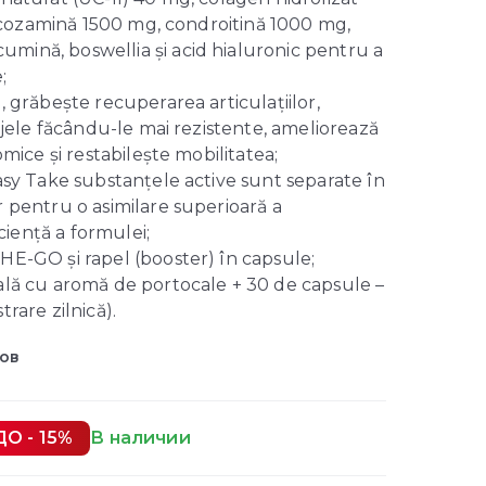
glucozamină 1500 mg, condroitină 1000 mg,
ină, boswellia și acid hialuronic pentru a
;
, grăbește recuperarea articulațiilor,
ajele făcându-le mai rezistente, ameliorează
omice și restabilește mobilitatea;
asy Take substanțele active sunt separate în
 pentru o asimilare superioară a
iciență a formulei;
HE-GO și rapel (booster) în capsule;
ală cu aromă de portocale + 30 de capsule –
rare zilnică).
вов
ДО - 15%
В наличии