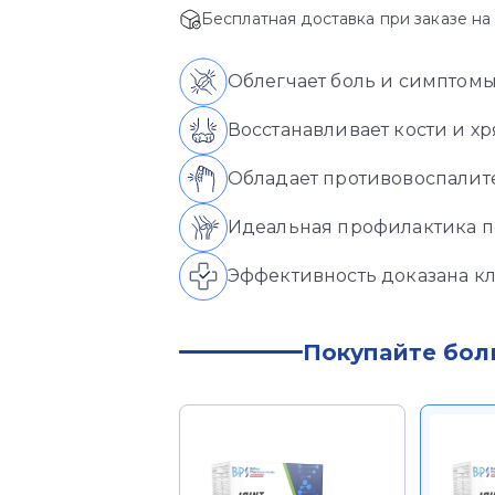
составляла
1.092,50 MDL.
Бесплатная доставка при заказе на
1.150,00 MDL.
Облегчает боль и симптомы
Восстанавливает кости и х
Обладает противовоспали
Идеальная профилактика п
Эффективность доказана 
Покупайте бол