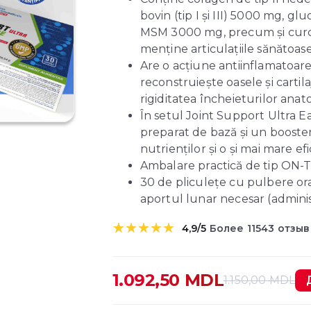
bovin (tip I și III) 5000 mg, 
MSM 3000 mg, precum și curcum
menține articulațiile sănătoase
Are o acțiune antiinflamatoare
reconstruiește oasele și cartil
rigiditatea încheieturilor anat
În setul Joint Support Ultra E
preparat de bază și un booster
nutrienților și o și mai mare ef
Ambalare practică de tip ON-T
30 de pliculețe cu pulbere or
aportul lunar necesar (administ
4,9/5
Более 11543 отзы
Evaluat la
3
5.00
din 5
pe baza a
1.092,50
MDL
1.150,00
MDL
evaluări de
Первоначальная
Текущая
la clienți
цена
цена: