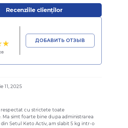
Recenziile clienților
ДОБАВИТЬ ОТЗЫВ
5.00
ов
ie 11, 2025
respectat cu strictete toate
. Ma simt foarte bine dupa administrarea
din Setul Keto Activ, am slabit 5 kg intr-o