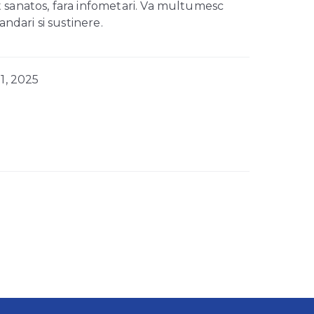
t sanatos, fara infometari. Va multumesc
dari si sustinere.
11, 2025