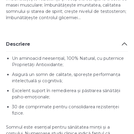
masei musculare; îmbunătățește imunitatea, calitatea
somnului și starea de spirit; crește nivelul de testosteron;
îmbunătățește controlul glicemiei…
Descriere
Un aminoacid neesențial, 100% Natural, cu puternice
Proprietăți Antioxidante;
Asigură un somn de calitate, sporește performanța
intelectuală și cognitivă;
Excelent suport în remedierea și păstrarea sănătății
psiho-emoționale;
30 de comprimate pentru consolidarea rezistenței
fizice.
Somnul este esențial pentru sănătatea minții și a
corpului. Numeroase studii clinice indică faptul că