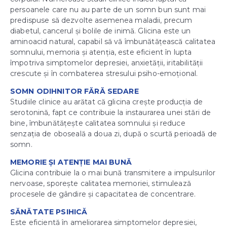
persoanele care nu au parte de un somn bun sunt mai
predispuse să dezvolte asemenea maladii, precum
diabetul, cancerul și bolile de inimă. Glicina este un
aminoacid natural, capabil să vă îmbunătățească calitatea
somnului, memoria și atenția, este eficient în lupta
împotriva simptomelor depresiei, anxietății, iritabilității
crescute și în combaterea stresului psiho-emoțional.
SOMN ODIHNITOR FĂRĂ SEDARE
Studiile clinice au arătat că glicina crește producția de
serotonină, fapt ce contribuie la instaurarea unei stări de
bine, îmbunătățește calitatea somnului și reduce
senzația de oboseală a doua zi, după o scurtă perioadă de
somn.
MEMORIE ȘI ATENȚIE MAI BUNĂ
Glicina contribuie la o mai bună transmitere a impulsurilor
nervoase, sporește calitatea memoriei, stimulează
procesele de gândire și capacitatea de concentrare.
SĂNĂTATE PSIHICĂ
Este eficientă în ameliorarea simptomelor depresiei,