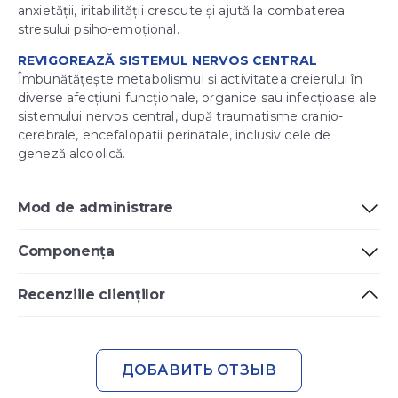
anxietății, iritabilității crescute și ajută la combaterea
stresului psiho-emoțional.
REVIGOREAZĂ SISTEMUL NERVOS CENTRAL
Îmbunătățește metabolismul și activitatea creierului în
diverse afecțiuni funcționale, organice sau infecțioase ale
sistemului nervos central, după traumatisme cranio-
cerebrale, encefalopatii perinatale, inclusiv cele de
geneză alcoolică.
Mod de administrare
Componența
Recenziile clienților
ДОБАВИТЬ ОТЗЫВ