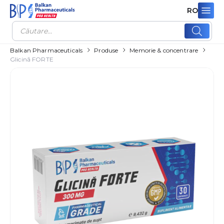
RO
Products
search
Balkan Pharmaceuticals
Produse
Memorie & concentrare
Glicină FORTE