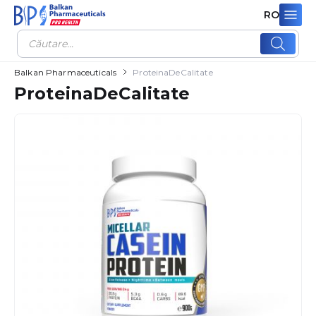
RO
Products
search
Balkan Pharmaceuticals
ProteinaDeCalitate
ProteinaDeCalitate