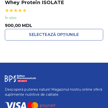
Whey Protein ISOLATE
Evaluat la
În stoc
5.00
din 5
900,00
MDL
SELECTEAZĂ OPȚIUNILE
Descoperă puterea naturii! Magazinul nostru online oferă
suplimente nutritive de calitate.