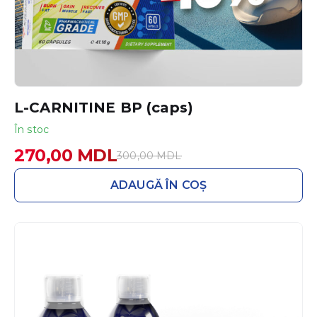
L-CARNITINE BP (caps)
În stoc
270,00
MDL
300,00
MDL
Prețul
Prețul
inițial
curent
ADAUGĂ ÎN COȘ
a
este:
fost:
270,00 MDL.
300,00 MDL.
Acest
produs
are
mai
multe
variații.