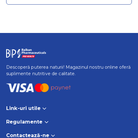
Descoperă puterea naturii! Magazinul nostru online oferă
suplimente nutritive de calitate.
Link-uri utile
Acasă
Regulamente
Produse
Termeni și Condiții
Contactează-ne