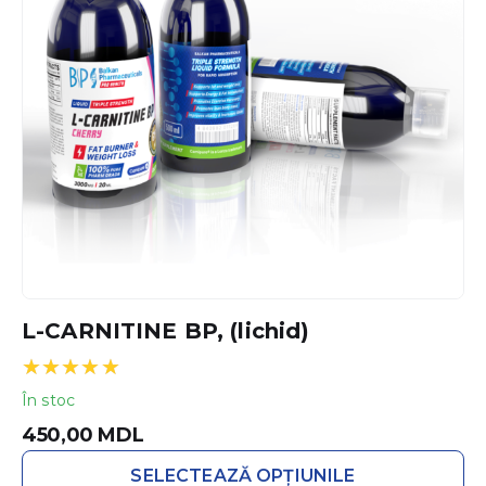
Opțiunile
pot
fi
alese
în
pagina
produsului.
L-CARNITINE BP, (lichid)
Evaluat la
În stoc
5.00
din 5
450,00
MDL
SELECTEAZĂ OPȚIUNILE