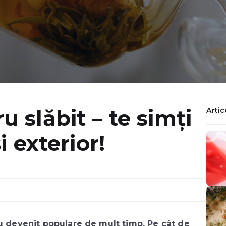
u slăbit – te simți
Artic
i exterior!
au devenit populare de mult timp. Pe cât de