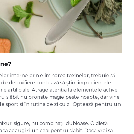
ine?
elor interne prin eliminarea toxinelor, trebuie să
sul de detoxifiere contează să știm ingredientele
ome artificiale. Atrage atenția la elementele active
ru slăbit nu promite magie peste noapte, dar vine
de sport și în rutina de zi cu zi. Optează pentru un
ixuri sigure, nu combinații dubioase. O dietă
că adaugi și un ceai pentru slăbit. Dacă vrei să