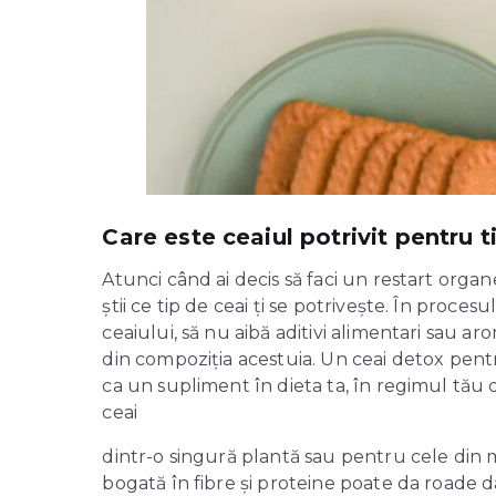
Care este ceaiul potrivit pentru t
Atunci când ai decis să faci un restart organ
știi ce tip de ceai ți se potrivește. În proce
ceaiului, să nu aibă aditivi alimentari sau ar
din compoziția acestuia. Un ceai detox pent
ca un supliment în dieta ta, în regimul tău 
ceai
dintr-o singură plantă sau pentru cele din m
bogată în fibre și proteine poate da roade da