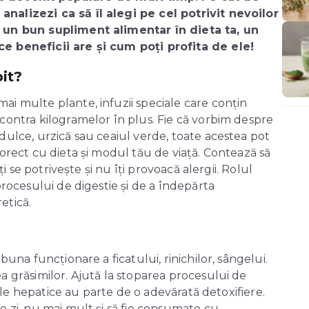
nalizezi ca să îl alegi pe cel potrivit nevoilor
i un bun supliment alimentar în dieta ta, un
ce beneficii are și cum poți profita de ele!
it?
ai multe plante, infuzii speciale care conțin
 contra kilogramelor în plus. Fie că vorbim despre
dulce, urzică sau ceaiul verde, toate acestea pot
corect cu dieta și modul tău de viață. Contează să
ți se potrivește și nu îți provoacă alergii. Rolul
procesului de digestie și de a îndepărta
etică.
buna funcționare a ficatului, rinichilor, sângelui.
a grăsimilor. Ajută la stoparea procesului de
țiile hepatice au parte de o adevărată detoxifiere.
e zi, nu mai mult și să fie consumate cu