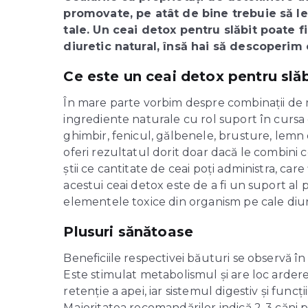
promovate, pe atât de bine trebuie să le a
tale. Un ceai detox pentru slăbit poate f
diuretic natural, însă hai să descoperim 
Ce este un ceai detox pentru slăb
În mare parte vorbim despre combinații de m
ingrediente naturale cu rol suport în cursa
ghimbir, fenicul, gălbenele, brusture, lemn 
oferi rezultatul dorit doar dacă le combini 
știi ce cantitate de ceai poți administra, care 
acestui ceai detox este de a fi un suport al 
elementele toxice din organism pe cale diur
Plusuri sănătoase
Beneficiile respectivei băuturi se observă în 
Este stimulat metabolismul și are loc ardere
retenție a apei, iar sistemul digestiv și func
Majoritatea recomandărilor indică 2-3 căni p