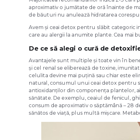
aproximativ o jumătate de oră înainte de mas
de băuturi nu anulează hidratarea corespu
Avem și ceai detox pentru slăbit categoric in
care au alergii la anumite plante. Cea mai bu
De ce să alegi o cură de detoxifi
Avantajele sunt multiple și toate vin în ben
și cel renal se eliberează de toxine, imunitat
celulita devine mai puțină sau chiar este e
natural, consumul unui ceai detox pentru slă
antioxidanților din componența plantelor, a
sănătate. De exemplu, ceaiul de fenicul, g
consum de aproximativ o săptămână – 28 de zi
sănătos de viață, plus multă mișcare. Metabol