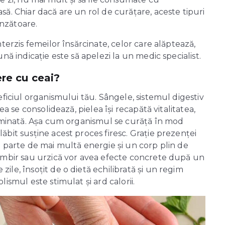
ă. Chiar dacă are un rol de curățare, aceste tipuri
nzătoare.
terzis femeilor însărcinate, celor care alăptează,
nă indicație este să apelezi la un medic specialist.
ere cu ceai?
eficiul organismului tău. Sângele, sistemul digestiv
ea se consolidează, pielea își recapătă vitalitatea,
liminată. Așa cum organismul se curăță în mod
bit susține acest proces firesc. Grație prezenței
i parte de mai multă energie și un corp plin de
himbir sau urzică vor avea efecte concrete după un
le, însoțit de o dietă echilibrată și un regim
ismul este stimulat și ard calorii.