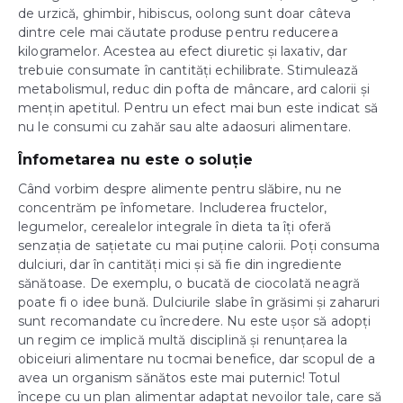
de urzică, ghimbir, hibiscus, oolong sunt doar câteva
dintre cele mai căutate produse pentru reducerea
kilogramelor. Acestea au efect diuretic și laxativ, dar
trebuie consumate în cantități echilibrate. Stimulează
metabolismul, reduc din pofta de mâncare, ard calorii și
mențin apetitul. Pentru un efect mai bun este indicat să
nu le consumi cu zahăr sau alte adaosuri alimentare.
Înfometarea nu este o soluție
Când vorbim despre alimente pentru slăbire, nu ne
concentrăm pe înfometare. Includerea fructelor,
legumelor, cerealelor integrale în dieta ta îți oferă
senzația de sațietate cu mai puține calorii. Poți consuma
dulciuri, dar în cantități mici și să fie din ingrediente
sănătoase. De exemplu, o bucată de ciocolată neagră
poate fi o idee bună. Dulciurile slabe în grăsimi și zaharuri
sunt recomandate cu încredere. Nu este ușor să adopți
un regim ce implică multă disciplină și renunțarea la
obiceiuri alimentare nu tocmai benefice, dar scopul de a
avea un organism sănătos este mai puternic! Totul
începe cu un plan alimentar adaptat nevoilor tale, care să