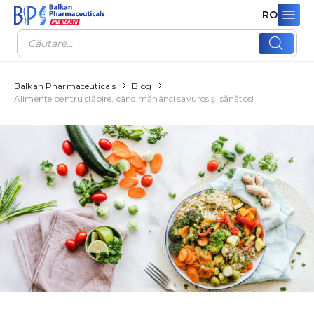
RO
Products
search
Balkan Pharmaceuticals
Blog
Alimente pentru slăbire, când mănânci savuros și sănătos!