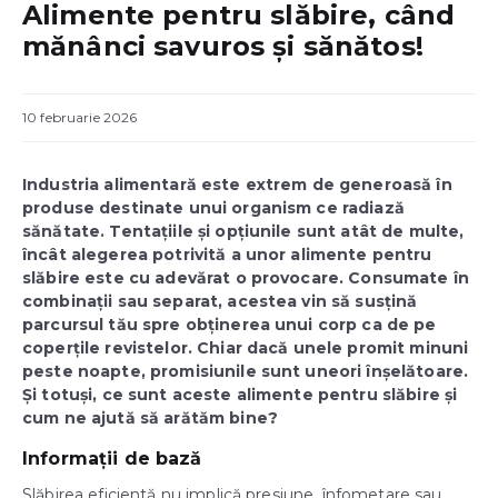
Alimente pentru slăbire, când
mănânci savuros și sănătos!
10 februarie 2026
Industria alimentară este extrem de generoasă în
produse destinate unui organism ce radiază
sănătate. Tentațiile și opțiunile sunt atât de multe,
încât alegerea potrivită a unor alimente pentru
slăbire este cu adevărat o provocare. Consumate în
combinații sau separat, acestea vin să susțină
parcursul tău spre obținerea unui corp ca de pe
coperțile revistelor. Chiar dacă unele promit minuni
peste noapte, promisiunile sunt uneori înșelătoare.
Și totuși, ce sunt aceste alimente pentru slăbire și
cum ne ajută să arătăm bine?
Informa
ții de bază
Slăbirea eficientă nu implică presiune, înfometare sau