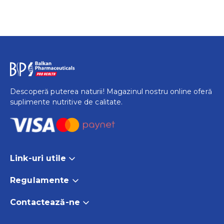
Descoperă puterea naturii! Magazinul nostru online oferă
suplimente nutritive de calitate.
Link-uri utile
Acasă
Regulamente
Produse
Termeni și Condiții
Contactează-ne