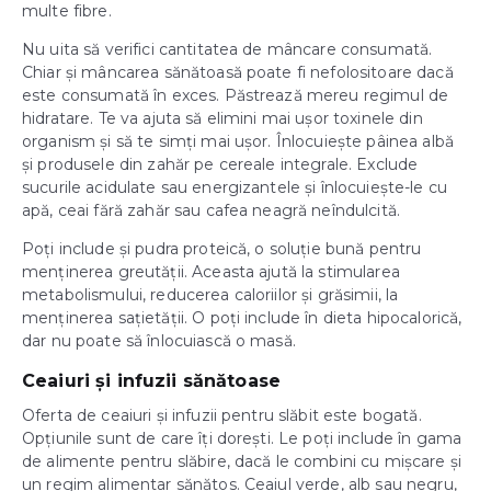
multe fibre.
Nu uita să verifici cantitatea de mâncare consumată.
Chiar și mâncarea sănătoasă poate fi nefolositoare dacă
este consumată în exces. Păstrează mereu regimul de
hidratare. Te va ajuta să elimini mai ușor toxinele din
organism și să te simți mai ușor. Înlocuiește pâinea albă
și produsele din zahăr pe cereale integrale. Exclude
sucurile acidulate sau energizantele și înlocuiește-le cu
apă, ceai fără zahăr sau cafea neagră neîndulcită.
Poți include și pudra proteică, o soluție bună pentru
menținerea greutății. Aceasta ajută la stimularea
metabolismului, reducerea caloriilor și grăsimii, la
menținerea sațietății. O poți include în dieta hipocalorică,
dar nu poate să înlocuiască o masă.
Ceaiuri și infuzii sănătoase
Oferta de ceaiuri și infuzii pentru slăbit este bogată.
Opțiunile sunt de care îți dorești. Le poți include în gama
de alimente pentru slăbire, dacă le combini cu mișcare și
un regim alimentar sănătos. Ceaiul verde, alb sau negru,