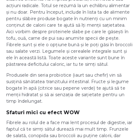
acțiuni radicale. Totul se rezumă la un echilibru alimentar
și nu doar. Pentru început, include în lista ta de alimente
pentru slăbire produse bogate în nutrienți cu un minim
conținut de calorii care te ajută să îți menții sațietatea.
Aici vorbim despre proteinele slabe pe care le găsești în
tofu, ouă, carne de pui sau anumite specii de pește.
Fibrele sunt și ele o opțiune bună și le poți găsi în broccoli
sau salate verzi. Legumele și cerealele integrale sunt și
ele în această listă. Toate aceste variante sunt bune în
păstrarea deficitului caloric, iar tu te simți sătul.
Produsele din seria probiotice (iaurt sau chefir) vin să
susțină sănătatea tranzitului intestinal. Fructe și legume
bogate în apă (citrice sau pepene verde) te ajută să te
menții hidratat și să ai senzația de sațietate pentru un
timp îndelungat.
Sfaturi mici cu efect WOW
Fibrele au rolul de a face mai lent procesul de digestie, iar
faptul că te simți sătul durează mai mult timp. Frunzele
de salată, conopida sau broccoli au puține calorii, dar