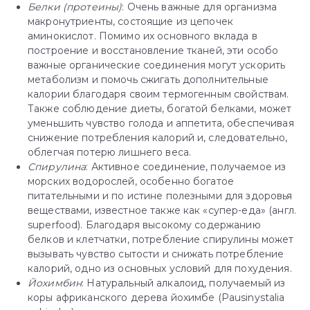
Белки (протеины)
: Очень важные для организма
макронутриенты, состоящие из цепочек
аминокислот. Помимо их основного вклада в
построение и восстановление тканей, эти особо
важные органические соединения могут ускорить
метаболизм и помочь сжигать дополнительные
калории благодаря своим термогенным свойствам.
Также соблюдение диеты, богатой белками, может
уменьшить чувство голода и аппетита, обеспечивая
снижение потребления калорий и, следовательно,
облегчая потерю лишнего веса.
Спирулина
: Активное соединение, получаемое из
морских водорослей, особенно богатое
питательными и по истине полезными для здоровья
веществами, известное также как «супер-еда» (англ.
superfood). Благодаря высокому содержанию
белков и клетчатки, потребление спирулины может
вызывать чувство сытости и снижать потребление
калорий, одно из основных условий для похудения.
Йохимбин
: Натуральный алкалоид, получаемый из
коры африканского дерева йохимбе (Pausinystalia