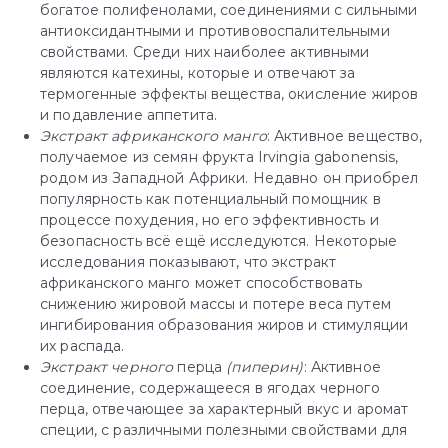
богатое полифенолами, соединениями с сильными
антиоксидантными и противовоспалительными
свойствами. Среди них наиболее активными
являются катехины, которые и отвечают за
термогенные эффекты вещества, окисление жиров
и подавление аппетита.
Экстракт
африканского
манго
: Активное вещество,
получаемое из семян фрукта Irvingia gabonensis,
родом из Западной Африки. Недавно он приобрел
популярность как потенциальный помощник в
процессе похудения, но его эффективность и
безопасность всё ещё исследуются. Некоторые
исследования показывают, что экстракт
африканского манго может способствовать
снижению жировой массы и потере веса путем
ингибирования образования жиров и стимуляции
их распада.
Экстракт
черного
перца
(пиперин)
: Активное
соединение, содержащееся в ягодах черного
перца, отвечающее за характерный вкус и аромат
специи, с различными полезными свойствами для