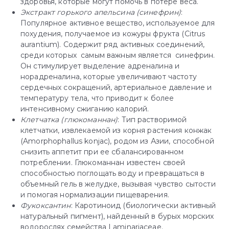
здоровья, которые могут помочь в потере веса.
Экстракт горького апельсина (синефрин)
:
Популярное активное вещество, используемое для
похудения, получаемое из кожуры фрукта (Citrus
aurantium). Содержит ряд активных соединений,
среди которых самым важным является синефрин.
Он стимулирует выделение адреналина и
норадреналина, которые увеличивают частоту
сердечных сокращений, артериальное давление и
температуру тела, что приводит к более
интенсивному сжиганию калорий.
Клетчатка (глюкоманнан)
: Тип растворимой
клетчатки, извлекаемой из корня растения конжак
(Amorphophallus konjac), родом из Азии, способной
снизить аппетит при ее сбалансированном
потреблении. Глюкоманнан известен своей
способностью поглощать воду и превращаться в
объемный гель в желудке, вызывая чувство сытости
и помогая нормализации пищеварения.
Фукоксантин
: Каротиноид (биологически активный
натуральный пигмент), найденный в бурых морских
водорослях семейства Laminariaceae.