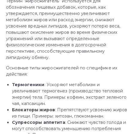
Термин “жиросжигатель” используется для
обозначения пищевых добавок, которые, как
утверждается, преимущественно увеличивают
метаболизм жиров или расход энергии, снижают
усвоение вредных липидов, ускоряют потерю веса,
повышают окисление жиров во время физических
упражнений или вызывают определенные
физиологические изменения в долгосрочной
перспективе, способствующие правильному
липидному обмену.
Основные типы жиросжигателей по специфике их
действия:
Термогеники
: Ускоряют метаболизм и
увеличивают термогенез (производство тепловой
энергии) тела. Примеры: кофеин, экстракт зеленого
чая, капсаицин.
Блокаторы
жиров
: Препятствуют усвоению жиров
из пищи. Примеры: хитозан, глюкоманнан.
Супрессоры
аппетита
: Снижают чувство голода и
могут способствовать уменьшению потребления