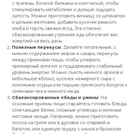
с трапезы, богатой белками и клетчаткой, чтобы
стимулировать метаболизм и дольше ощущать
сытость. Можно приготовить яичницу со шпинатом
и целыми желтками, добавить кусочек ржаного
хлеба и горсть свежих ягод. Эта отлично
сбалансированная утренняя еда обеспечит вас
энергией на весь день.
Полезные перекусы
: Делайте питательные, с
низким содержанием жиров и сахара, перекусы
между приемами пищи, чтобы усмирить
чрезмерный аппетит и поддерживать стабильный
уровень энергии. Можно съесть немного орехов и
небольшое яблоко, кусочек нежирного сыра с
ломтиками огурца или порцию греческого йогурта с
семенами чиа и немного меда.
Сбалансированные обеды и ужины
: На
основные приемы пищи старайтесь готовить блюда,
сочетающие белки, сложные углеводы и зеленые
листовые овощи. Например, можно приготовить
лосось на гриле или в духовке со спаржей и
бататом, или куриную грудку с киноа и брокколи.