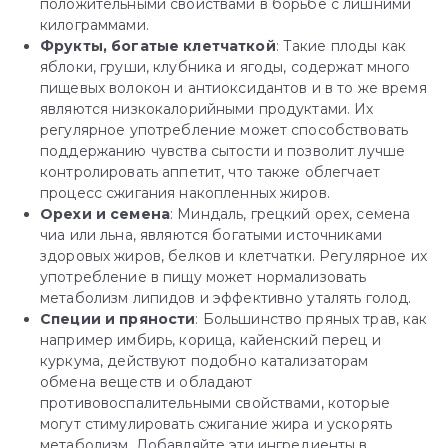
положительными своиствами в борьбе с лишними
килограммами.
Фрукты, богатые клетчаткой
: Такие плоды как
яблоки, груши, клубника и ягоды, содержат много
пищевых волокон и антиоксидантов и в то же время
являются низкокалорийными продуктами. Их
регулярное употребление может способствовать
поддержанию чувства сытости и позволит лучше
контролировать аппетит, что также облегчает
процесс сжигания накопленных жиров.
Орехи и семена
: Миндаль, грецкий орех, семена
чиа или льна, являются богатыми источниками
здоровых жиров, белков и клетчатки. Регулярное их
употребление в пищу может нормализовать
метаболизм липидов и эффективно уталять голод.
Специи и пряности
: Большинство пряных трав, как
например имбирь, корица, кайенский перец и
куркума, действуют подобно катализаторам
обмена веществ и обладают
противовоспалительными свойствами, которые
могут стимулировать сжигание жира и ускорять
метаболизм. Добавляйте эти ингредиенты в