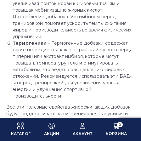
увеличивая приток крови к жировым тканям и
повышая мобилизацию жирных кислот.
Потребление добавок с йохимбином перед
тренировкой помогает ускорить темпы сжигания
жиров и производительность во время физических
упражнений.
Термогеники
– Термогенные добавки содержат
такие ингредиенты, как экстракт кайенского перца,
пиперин или экстракт имбиря, которые могут
повышать температуру тела и стимулировать
метаболизм, что ведёт к расщеплению жировых
отложений. Рекомендуется использовать эти БАД-
ы перед тренировкой для увеличения уровня
энергии и улучшения спортивной
производительности.
Все эти полезные свойства жиросжигающих добавок
будут поддерживать ваши тренировочные усилия и
способствовать сжиганию жиров во время спортивных
0
занятий.
КАТАЛОГ
АКЦИИ
АККАУНТ
КОРЗИНА
Разница между