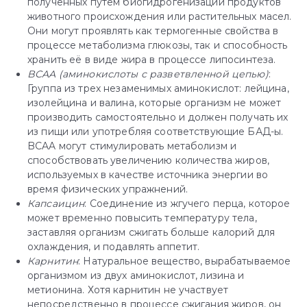
полученных путем биогидрогенизации продуктов
животного происхождения или растительных масел.
Они могут проявлять как термогенные свойства в
процессе метаболизма глюкозы, так и способность
хранить её в виде жира в процессе липосинтеза.
BCAA (аминокислоты с разветвленной цепью)
:
Группа из трех незаменимых аминокислот: лейцина,
изолейцина и валина, которые организм не может
производить самостоятельно и должен получать их
из пищи или употребляя соответствующие БАД-ы.
BCAA могут стимулировать метаболизм и
способствовать увеличению количества жиров,
используемых в качестве источника энергии во
время физических упражнений.
Капсаицин
: Соединение из жгучего перца, которое
может временно повысить температуру тела,
заставляя организм сжигать больше калорий для
охлаждения, и подавлять аппетит.
Карнитин
: Натуральное вещество, вырабатываемое
организмом из двух аминокислот, лизина и
метионина. Хотя карнитин не участвует
непосредственно в процессе сжигания жиров, он