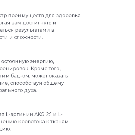
ктр преимуществ для здоровья
гая вам достигнуть и
ться результатами в
ти и сложности.
 постоянную энергию,
енировок. Кроме того,
тим бад-ом, может оказать
ние, способствуя общему
ального духа.
 L-аргинин AKG 2:1 и L-
чшению кровотока к тканям
цию.