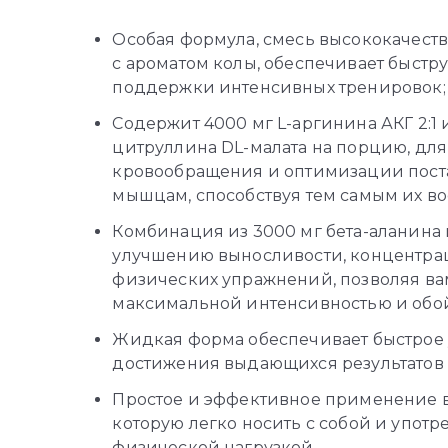
Особая формула, смесь высококачест
с ароматом колы, обеспечивает быстр
поддержки интенсивных тренировок;
Содержит 4000 мг L-аргинина АКГ 2:1 и
цитруллина DL-малата на порцию, дл
кровообращения и оптимизации поста
мышцам, способствуя тем самым их во
Комбинация из 3000 мг бета-аланина 
улучшению выносливости, концентра
физических упражнений, позволяя ва
максимальной интенсивностью и обой
Жидкая форма обеспечивает быстрое 
достижения выдающихся результатов 
Простое и эффективное применение в
которую легко носить с собой и упот
физической нагрузкой.