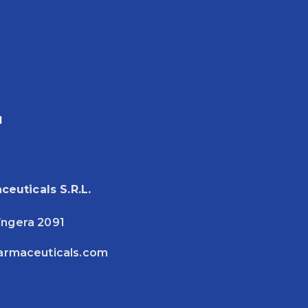
и
ceuticals S.R.L.
Sîngera 2091
armaceuticals.com