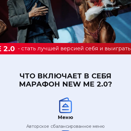
10 0
 стать лучшей версией себя и выиграть
ЧТО ВКЛЮЧАЕТ В СЕБЯ
МАРАФОН NEW ME 2.0?
Меню
Авторское сбалансированное меню