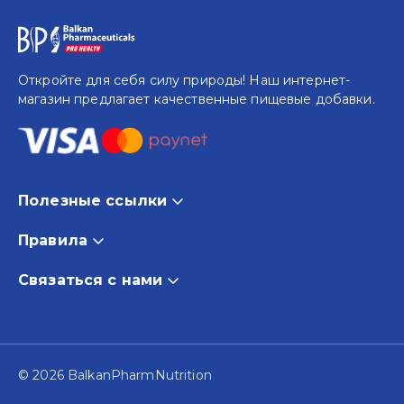
Откройте для себя силу природы! Наш интернет-
магазин предлагает качественные пищевые добавки.
Полезные ссылки
Дом
Правила
Магазин
Условия и положения
Связаться с нами
Акции
Политика возврата
О нас
Блог и новости
Политика использования файлов cookie
S.C. Balkan Pharmaceuticals S.R.L.
© 2026 BalkanPharmNutrition
Republica Moldova
Контакты
Industriala St 7/A, Sîngera 2091